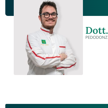
Dott
PEDODONZI
BIOGRA