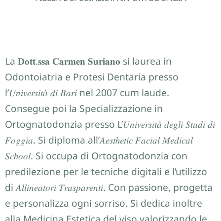
BIOGRAFIA
La 𝐃𝐨𝐭𝐭.𝐬𝐬𝐚 𝐂𝐚𝐫𝐦𝐞𝐧 𝐒𝐮𝐫𝐢𝐚𝐧𝐨 si laurea in
Odontoiatria e Protesi Dentaria presso
l’𝑈𝑛𝑖𝑣𝑒𝑟𝑠𝑖𝑡𝑎̀ 𝑑𝑖 𝐵𝑎𝑟𝑖 nel 2007 cum laude.
Consegue poi la Specializzazione in
Ortognatodonzia presso L’𝑈𝑛𝑖𝑣𝑒𝑟𝑠𝑖𝑡𝑎̀ 𝑑𝑒𝑔𝑙𝑖 𝑆𝑡𝑢𝑑𝑖 𝑑𝑖
𝐹𝑜𝑔𝑔𝑖𝑎. Si diploma all’𝐴𝑒𝑠𝑡ℎ𝑒𝑡𝑖𝑐 𝐹𝑎𝑐𝑖𝑎𝑙 𝑀𝑒𝑑𝑖𝑐𝑎𝑙
𝑆𝑐ℎ𝑜𝑜𝑙. Si occupa di Ortognatodonzia con
predilezione per le tecniche digitali e l’utilizzo
di 𝐴𝑙𝑙𝑖𝑛𝑒𝑎𝑡𝑜𝑟𝑖 𝑇𝑟𝑎𝑠𝑝𝑎𝑟𝑒𝑛𝑡𝑖. Con passione, progetta
e personalizza ogni sorriso. Si dedica inoltre
alla Medicina Estetica del viso valorizzando le